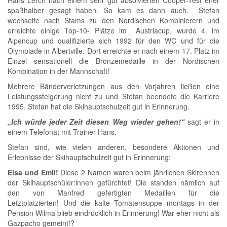
Hans Lerch nach einem sehr gut absolvierten Cooper-Test eher
spaßhalber gesagt haben. So kam es dann auch. Stefan
wechselte nach Stams zu den Nordischen Kombinierern und
erreichte einige Top-10- Plätze im Austriacup, wurde 4. im
Alpencup und qualifizierte sich 1992 für den WC und für die
Olympiade in Albertville. Dort erreichte er nach einem 17. Platz im
Einzel sensationell die Bronzemedaille in der Nordischen
Kombination in der Mannschaft!
Mehrere Bänderverletzungen aus den Vorjahren ließen eine
Leistungssteigerung nicht zu und Stefan beendete die Karriere
1995. Stefan hat die Skihauptschulzeit gut in Erinnerung.
„Ich würde jeder Zeit diesen
Weg wieder gehen!“
sagt er in
einem Telefonat mit Trainer Hans.
Stefan sind, wie vielen anderen, besondere Aktionen und
Erlebnisse der Skihauptschulzeit gut in Erinnerung:
Elsa und Emil!
Diese 2 Namen waren beim jährlichen Skirennen
der Skihauptschüler:innen gefürchtet! Die standen nämlich auf
den von Manfred gefertigten Medaillen für die
Letztplatzierten! Und die kalte Tomatensuppe montags in der
Pension Wilma blieb eindrücklich in Erinnerung! War eher nicht als
Gazpacho gemeint!?