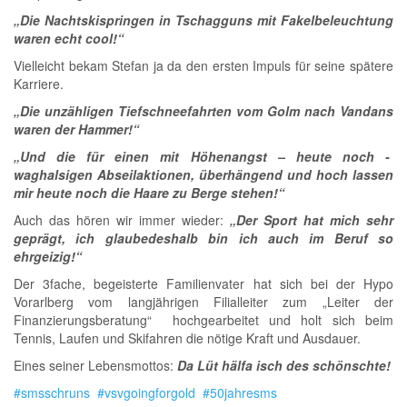
„Die Nachtskispringen in Tschagguns mit Fakelbeleuchtung
waren echt cool!“
Vielleicht bekam Stefan ja da den ersten Impuls für seine spätere
Karriere.
„Die unzähligen Tiefschneefahrten vom Golm nach Vandans
waren der Hammer!“
„Und die für einen mit Höhenangst – heute noch -
waghalsigen Abseilaktionen, überhängend und hoch lassen
mir heute noch die Haare zu Berge stehen!“
Auch das hören wir immer wieder:
„Der Sport hat mich sehr
geprägt, ich glaube
deshalb bin ich auch im Beruf so
ehrgeizig!“
Der 3fache, begeisterte Familienvater hat sich bei der Hypo
Vorarlberg vom langjährigen Filialleiter zum „Leiter der
Finanzierungsberatung“ hochgearbeitet und holt sich beim
Tennis, Laufen und Skifahren die nötige Kraft und Ausdauer.
Eines seiner Lebensmottos:
Da Lüt hälfa isch des schönschte!
#smsschruns
#vsvgoingforgold
#50jahresms