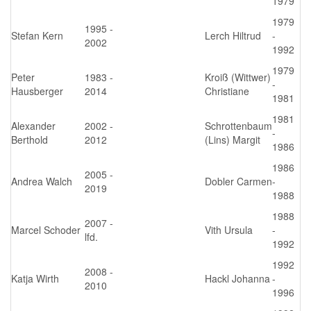
1979
1979
1995 -
Stefan Kern
Lerch Hiltrud
-
2002
1992
1979
Peter
1983 -
Kroiß (Wittwer)
-
Hausberger
2014
Christiane
1981
1981
Alexander
2002 -
Schrottenbaum
-
Berthold
2012
(Lins) Margit
1986
1986
2005 -
Andrea Walch
Dobler Carmen
-
2019
1988
1988
2007 -
Marcel Schoder
Vith Ursula
-
lfd.
1992
1992
2008 -
Katja Wirth
Hackl Johanna
-
2010
1996