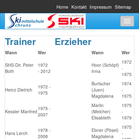
Home
Kontakt
Impressum
Sitemap
Toggl
naviga
Trainer
Erzieher
Wann
Wer
Wann
Wer
1972
SHS-Dir. Peter
1972
Hoor (Schöpf)
-
Both
- 2012
Irma
1975
Burtscher
1974
1972 -
Heinz Dietrich
(Juen)
-
1975
Magdalena
1975
Marlin
1975
1975 -
Kessler Manfred
(Melcher)
-
2007
Elisabteth
1979
1975
1978 -
Ebner (Pösel)
Hans Lerch
-
2008
Magdalena