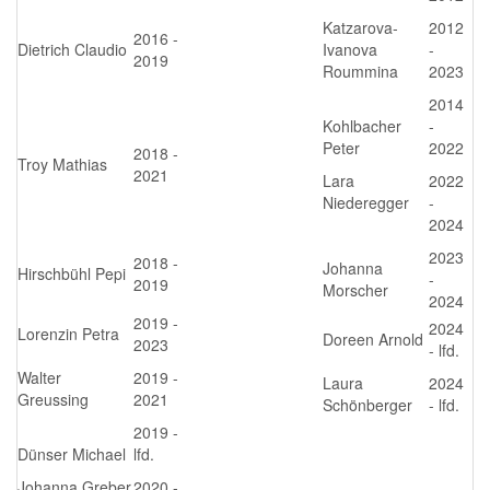
Katzarova-
2012
2016 -
Dietrich Claudio
Ivanova
-
2019
Roummina
2023
2014
Kohlbacher
-
Peter
2022
2018 -
Troy Mathias
2021
Lara
2022
Niederegger
-
2024
2023
2018 -
Johanna
Hirschbühl Pepi
-
2019
Morscher
2024
2019 -
2024
Lorenzin Petra
Doreen Arnold
2023
- lfd.
Walter
2019 -
Laura
2024
Greussing
2021
Schönberger
- lfd.
2019 -
Dünser Michael
lfd.
Johanna Greber
2020 -