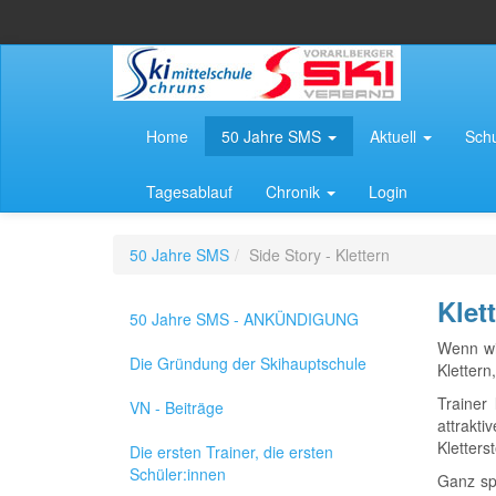
Home
50 Jahre SMS
Aktuell
Sch
Tagesablauf
Chronik
Login
50 Jahre SMS
Side Story - Klettern
Klet
50 Jahre SMS - ANKÜNDIGUNG
Wenn wi
Die Gründung der Skihauptschule
Klettern
Trainer
VN - Beiträge
attrakt
Kletters
Die ersten Trainer, die ersten
Schüler:innen
Ganz spe