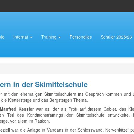
ule
Internat
Training
Personelles
Schüler 2025/26
tern in der Skimittelschule
r mit den ehemaligen Skimittelschülern ins Gespräch kommen und üb
, die Klettersteige und das Bergsteigen Thema.
Manfred Kessler
war es, der als Profi auf diesem Gebiet, das Kle
iven Teil des Konditionstrainings der Skimittelschule entwickelte
teige, vor allem im Rätikon.
ziell war die Anlage in Vandans in der Schlosswand. Nervenkitzel pu